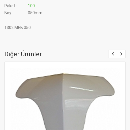
Paket :
100
Boy:
050mm
1302.MEB.050
Diğer Ürünler