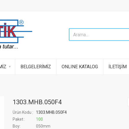
MİZ
BELGELERİMİZ
ONLINE KATALOG
İLETİŞİM
1303.MHB.050F4
Ürün Kodu :
1303.MHB.050F4
Paket :
100
Boy:
050mm